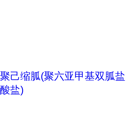
聚己缩胍(聚六亚甲基双胍盐
酸盐)