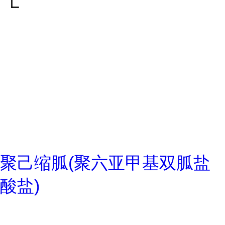
聚己缩胍(聚六亚甲基双胍盐
酸盐)