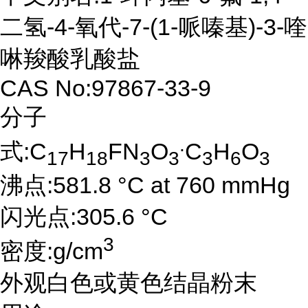
二氢-4-氧代-7-(1-哌嗪基)-3-喹
啉羧酸乳酸盐
CAS No:97867-33-9
分子
.
式:C
H
FN
O
C
H
O
17
18
3
3
3
6
3
沸点:581.8 °C at 760 mmHg
闪光点:305.6 °C
3
密度:g/cm
外观白色或黄色结晶粉末