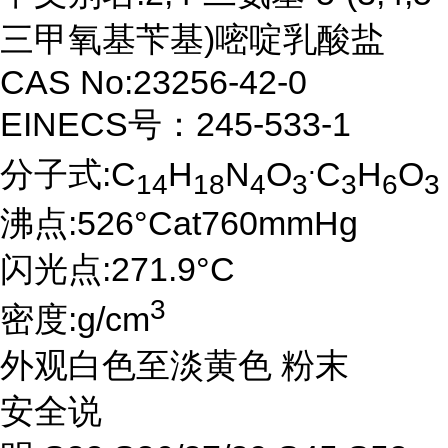
三甲氧基苄基)嘧啶乳酸盐
CAS No:23256-42-0
EINECS号：245-533-1
.
分子式:C
H
N
O
C
H
O
14
18
4
3
3
6
3
沸点:526°Cat760mmHg
闪光点:271.9°C
3
密度:g/cm
外观白色至淡黄色 粉末
安全说