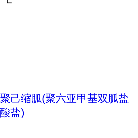
聚己缩胍(聚六亚甲基双胍盐
酸盐)