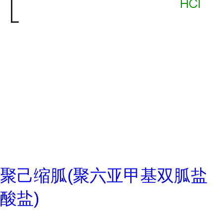
聚己缩胍(聚六亚甲基双胍盐
酸盐)