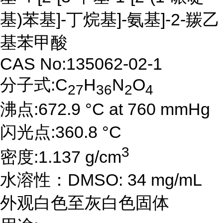
基)苯基]-丁烷基]-氨基]-2-羰乙
基苯甲酸
CAS No:135062-02-1
分子式:C
H
N
O
27
36
2
4
沸点:672.9 °C at 760 mmHg
闪光点:360.8 °C
3
密度:1.137 g/cm
水溶性：DMSO: 34 mg/mL
外观白色至灰白色固体