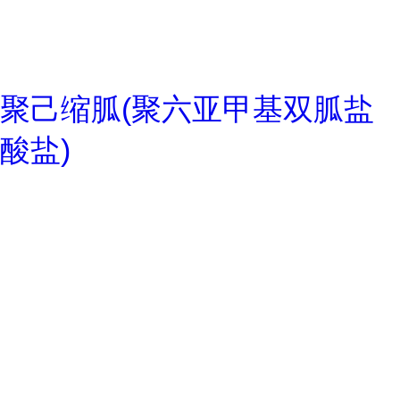
聚己缩胍(聚六亚甲基双胍盐
酸盐)