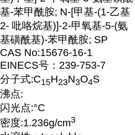
基-苯甲酰胺; N-[甲基-(1-乙基
2- 吡咯烷基)]-2-甲氧基-5-(氨
基磺酰基)-苯甲酰胺; SP
CAS No:15676-16-1
EINECS号：239-753-7
分子式:C
H
N
O
S
15
23
3
4
沸点:
闪光点:°C
3
密度:1.236g/cm