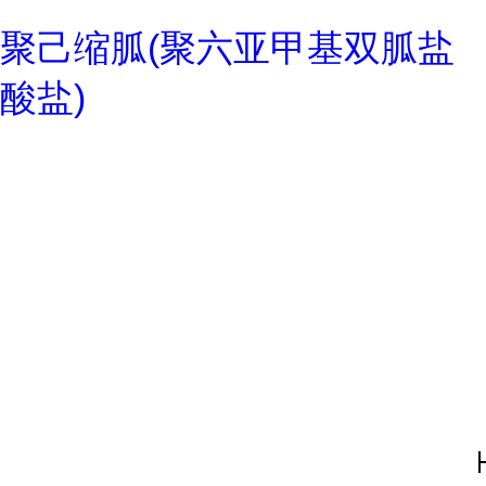
聚己缩胍(聚六亚甲基双胍盐
酸盐)