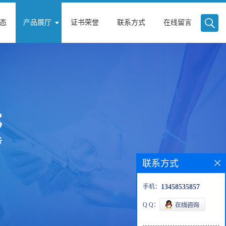
态
产品展厅
证书荣誉
联系方式
在线留言
联系方式
手机：
13458535857
Q Q：