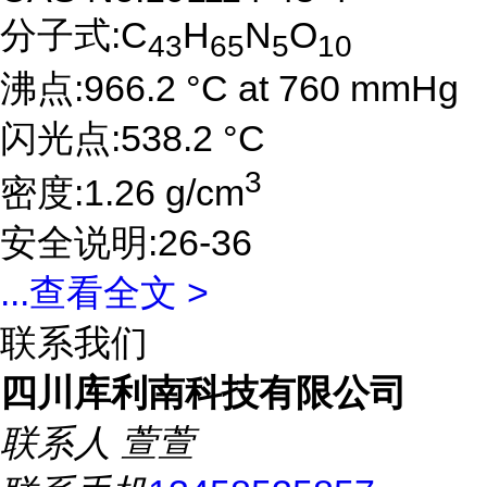
分子式:C
H
N
O
43
65
5
10
沸点:966.2 °C at 760 mmHg
闪光点:538.2 °C
3
密度:1.26 g/cm
安全说明:26-36
...
查看全文 >
联系我们
四川库利南科技有限公司
联系人
萱萱