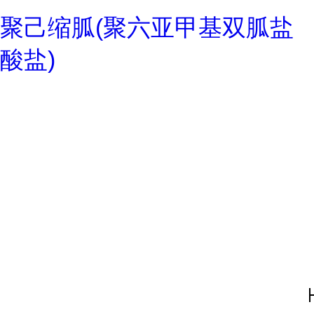
聚己缩胍(聚六亚甲基双胍盐
酸盐)