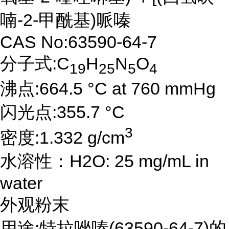
喃-2-甲酰基)哌嗪
CAS No:63590-64-7
分子式:C
H
N
O
19
25
5
4
沸点:664.5 °C at 760 mmHg
闪光点:355.7 °C
3
密度:1.332 g/cm
水溶性：H2O: 25 mg/mL in
water
外观粉末
用途:特拉唑嗪(63590-64-7)的