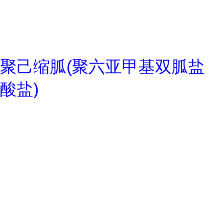
聚己缩胍(聚六亚甲基双胍盐
酸盐)