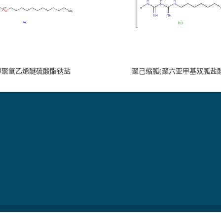
醇聚氧乙烯醚硫酸酯钠盐
聚己缩胍(聚六亚甲基双胍盐酸
南科技有限公司
版权所有 Copyright (©) 2026
XML
技术支持：
盖德化工网
食品