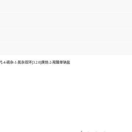
氧代-4-硫杂-1-氮杂双环[3.2.0]庚烷-2-羧酸单钠盐