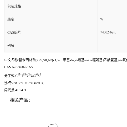
包装规格
%
纯度
74682-62-5
CAS编号
别名
中文名称:替卡西林钠; (2S,5R,6R)-3,3-二甲基-6-[2-羧基-2-(2-噻吩基)乙酰氨基]-7-
CAS No:74682-62-5
15
15
2
6
2
分子式:C
H
N
NaO
S
沸点:768.3 °C at 760 mmHg
闪光点:418.4 °C
相关产品：