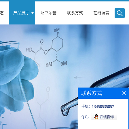
态
产品展厅
证书荣誉
联系方式
在线留言
联系方式
手机：
13458535857
Q Q：