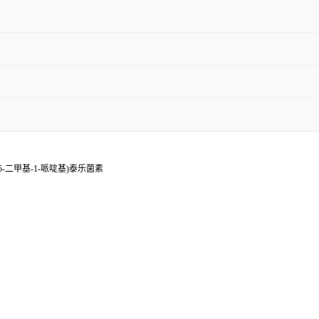
(3,5-二甲基-1-哌啶基)泰乐菌素