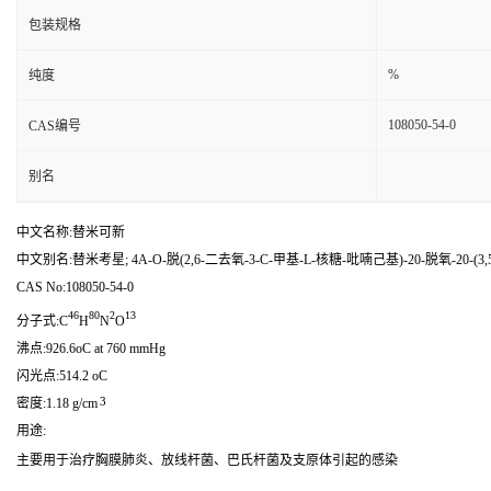
包装规格
%
纯度
108050-54-0
CAS编号
别名
中文名称:替米可新
中文别名:替米考星; 4A-O-脱(2,6-二去氧-3-C-甲基-L-核糖-吡喃己基)-20-脱氧-20-
CAS No:108050-54-0
46
80
2
13
分子式:C
H
N
O
沸点:926.6oC at 760 mmHg
闪光点:514.2 oC
3
密度:1.18 g/cm
用途:
主要用于治疗胸膜肺炎、放线杆菌、巴氏杆菌及支原体引起的感染