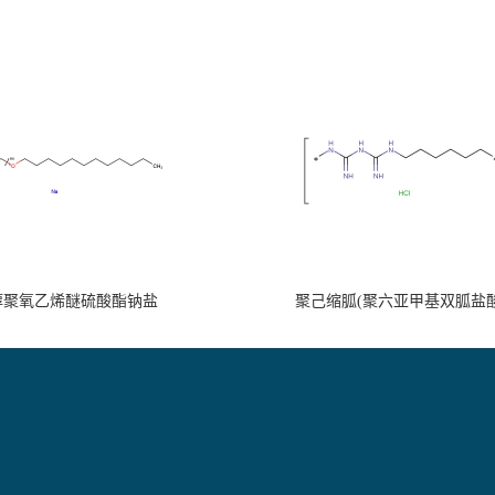
醇聚氧乙烯醚硫酸酯钠盐
聚己缩胍(聚六亚甲基双胍盐酸