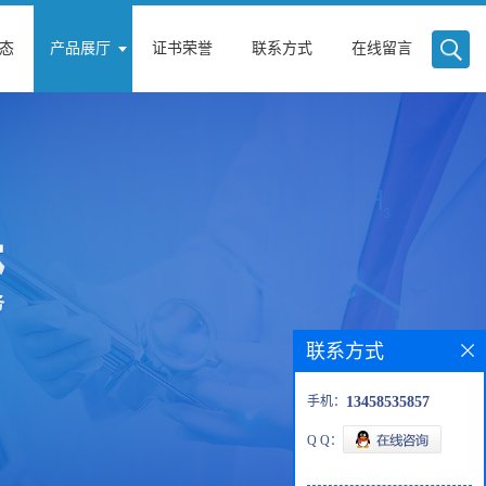
态
产品展厅
证书荣誉
联系方式
在线留言
联系方式
手机：
13458535857
Q Q：