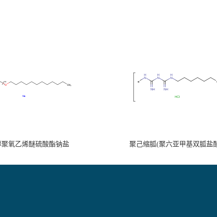
醇聚氧乙烯醚硫酸酯钠盐
聚己缩胍(聚六亚甲基双胍盐酸