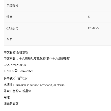
包装规格
%
纯度
123-03-5
CAS编号
别名
中文名称:西吡氯铵
中文别名:1-十六烷基吡啶氯化物;氯化十六烷基吡啶
CAS No:123-03-5
EINECS号：204-593-9
21
38
分子式:C
H
ClN
水溶性：insoluble in acetone, acetic acid, or ethanol
外观白色粉末 或晶体
用途:
消毒防腐药