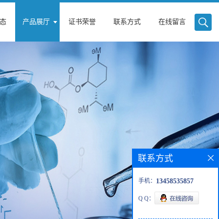
态
产品展厅
证书荣誉
联系方式
在线留言
联系方式
手机：
13458535857
Q Q：