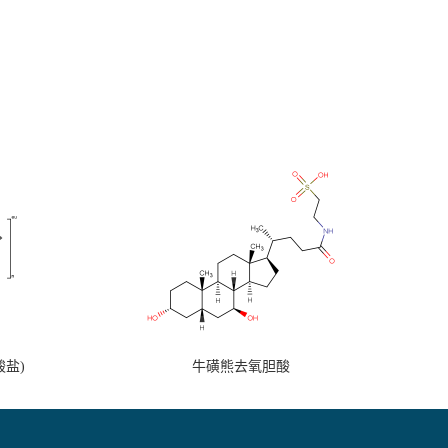
盐)
牛磺熊去氧胆酸