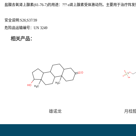
盐酸去氧肾上腺素(61-76-7)的用途：??? α肾上腺素受体激动剂。主要用于治
安全说明:S26;S37/39
危险品运输编号：UN 3249
相关产品：
雄诺龙
月桂