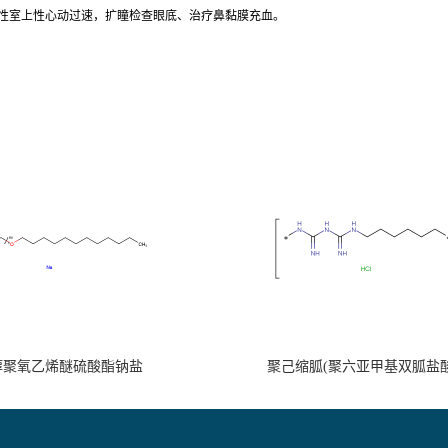
疗阵发性室上性心动过速，扩瞳检查眼底、治疗鼻黏膜充血。
醇聚氧乙烯醚硫酸酯钠盐
聚己缩胍(聚六亚甲基双胍盐酸