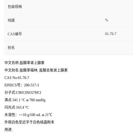
包装规格
%
纯度
61-76-7
CAS编号
别名
中文名称:盐酸苯肾上腺素
中文别名:盐酸苯福林; 盐酸去氧肾上腺素
CAS No:61-76-7
EINECS号：200-517-3
分子式:C9H13NO2?HCl
沸点:341.1 °C at 760 mmHg
闪光点:163.4 °C
水溶性：>=10 g/100 mL at 21℃
外观白色至近乎于白色结晶粉末
用途: