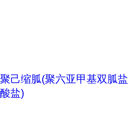
聚己缩胍(聚六亚甲基双胍盐
酸盐)