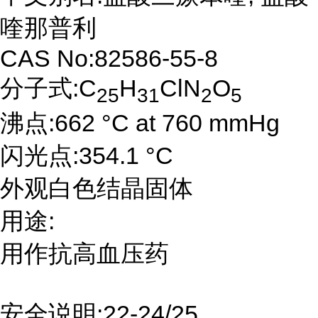
喹那普利
CAS No:82586-55-8
分子式:C
H
ClN
O
25
31
2
5
沸点:662 °C at 760 mmHg
闪光点:354.1 °C
外观白色结晶固体
用途:
用作抗高血压药
安全说明:22-24/25