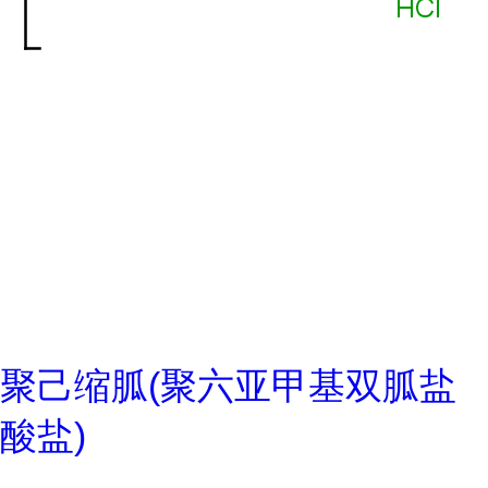
聚己缩胍(聚六亚甲基双胍盐
酸盐)