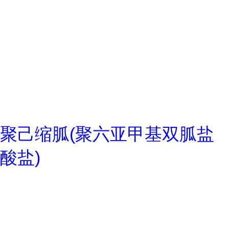
聚己缩胍(聚六亚甲基双胍盐
酸盐)