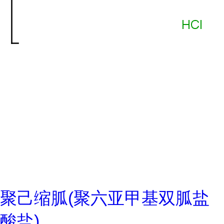
聚己缩胍(聚六亚甲基双胍盐
酸盐)