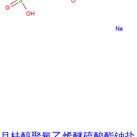
月桂醇聚氧乙烯醚硫酸酯钠盐