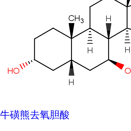
牛磺熊去氧胆酸