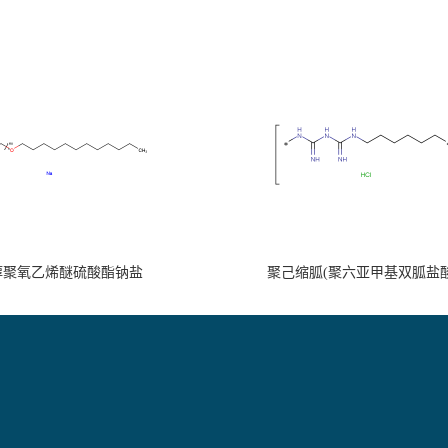
醇聚氧乙烯醚硫酸酯钠盐
聚己缩胍(聚六亚甲基双胍盐酸