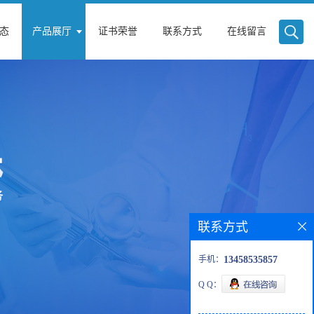
态
产品展厅
证书荣誉
联系方式
在线留言
联系方式
手机：
13458535857
Q Q：