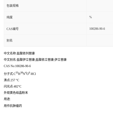
包装规格
%
纯度
100286-90-6
CAS编号
别名
中文名称:盐酸依列替康
中文别名:盐酸伊立替康;盐酸依立替康;伊立替康
CAS No:100286-90-6
33
38
4
6
.
分子式:C
H
N
O
HCl
沸点:257 °C
闪光点:482°C
外观黄色结晶粉末
用途:
用作抗肿瘤药