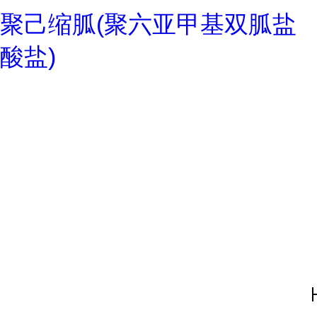
聚己缩胍(聚六亚甲基双胍盐
酸盐)