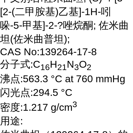
[2-(二甲胺基)乙基]-1H-吲
哚-5-甲基]-2-?唑烷酮; 佐米曲
坦(佐米曲普坦);
CAS No:139264-17-8
分子式:C
H
N
O
16
21
3
2
沸点:563.3 °C at 760 mmHg
闪光点:294.5 °C
3
密度:1.217 g/cm
用途: