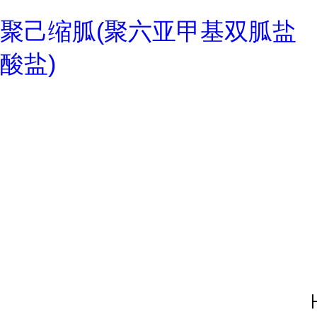
聚己缩胍(聚六亚甲基双胍盐
酸盐)