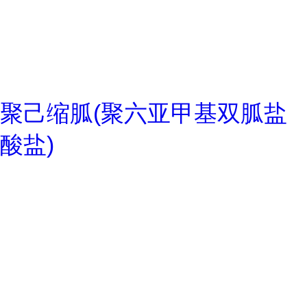
聚己缩胍(聚六亚甲基双胍盐
酸盐)