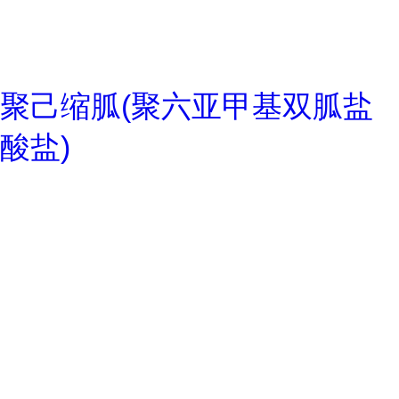
聚己缩胍(聚六亚甲基双胍盐
酸盐)