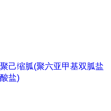
聚己缩胍(聚六亚甲基双胍盐
酸盐)