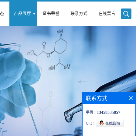
态
产品展厅
证书荣誉
联系方式
在线留言
联系方式
手机：
13458535857
Q Q：