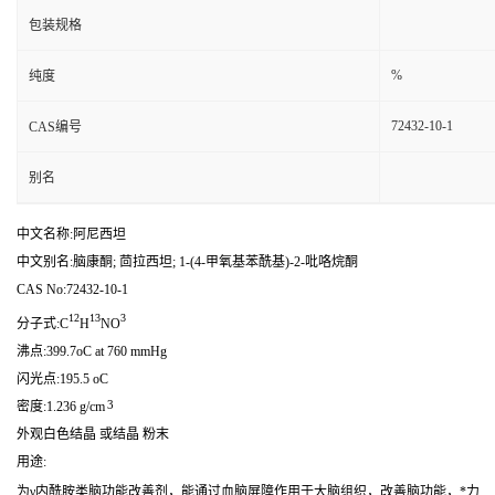
包装规格
%
纯度
72432-10-1
CAS编号
别名
中文名称:阿尼西坦
中文别名:脑康酮; 茴拉西坦; 1-(4-甲氧基苯酰基)-2-吡咯烷酮
CAS No:72432-10-1
12
13
3
分子式:C
H
NO
沸点:399.7oC at 760 mmHg
闪光点:195.5 oC
3
密度:1.236 g/cm
外观白色结晶 或结晶 粉末
用途:
为γ内酰胺类脑功能改善剂，能通过血脑屏障作用于大脑组织，改善脑功能，*力