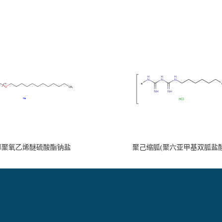
醇聚氧乙烯醚硫酸酯钠盐
聚己缩胍(聚六亚甲基双胍盐酸