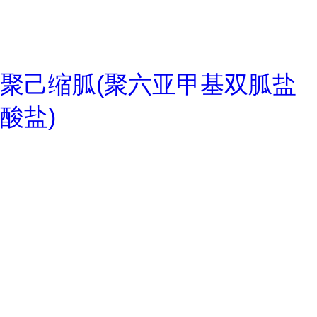
聚己缩胍(聚六亚甲基双胍盐
酸盐)