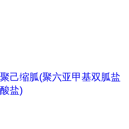
聚己缩胍(聚六亚甲基双胍盐
酸盐)