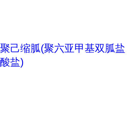
聚己缩胍(聚六亚甲基双胍盐
酸盐)