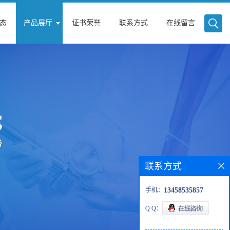
态
产品展厅
证书荣誉
联系方式
在线留言
联系方式
手机：
13458535857
Q Q：