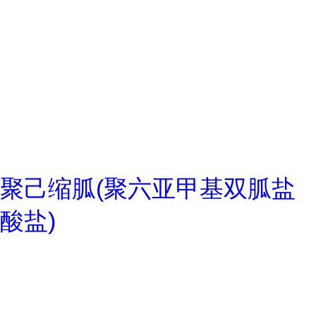
聚己缩胍(聚六亚甲基双胍盐
酸盐)