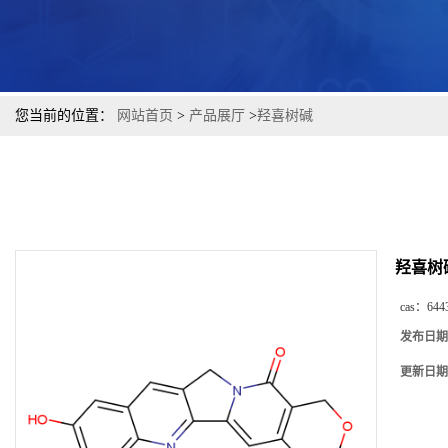
您当前的位置：
网站首页
>
产品展厅
>
羟喜树碱
羟喜树
cas：
644
发布日期
更新日期