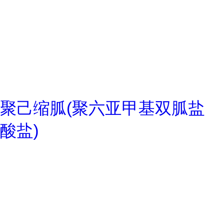
聚己缩胍(聚六亚甲基双胍盐
酸盐)