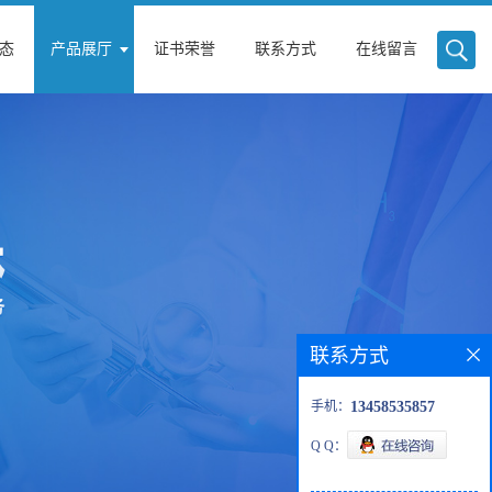
态
产品展厅
证书荣誉
联系方式
在线留言
联系方式
手机：
13458535857
Q Q：