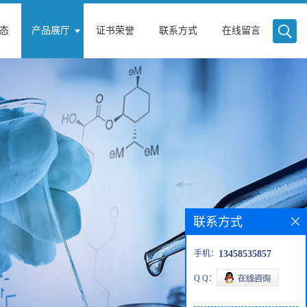
态
产品展厅
证书荣誉
联系方式
在线留言
联系方式
手机：
13458535857
Q Q：