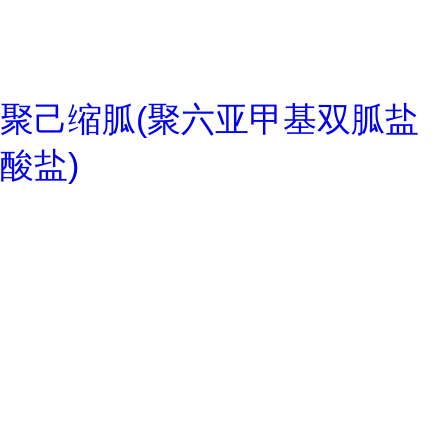
聚己缩胍(聚六亚甲基双胍盐
酸盐)