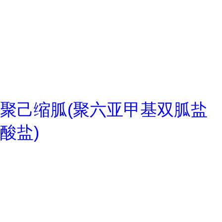
聚己缩胍(聚六亚甲基双胍盐
酸盐)