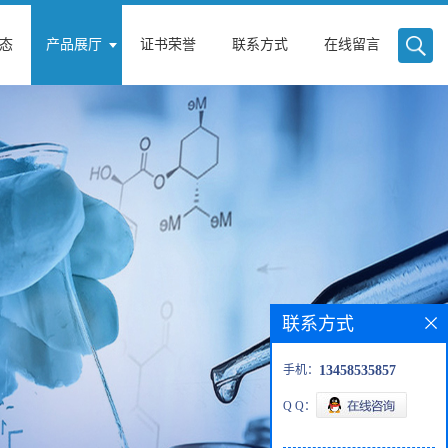
态
产品展厅
证书荣誉
联系方式
在线留言
联系方式
手机：
13458535857
Q Q：