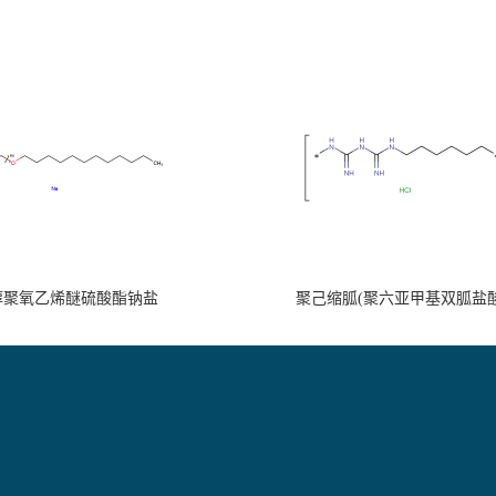
醇聚氧乙烯醚硫酸酯钠盐
聚己缩胍(聚六亚甲基双胍盐酸