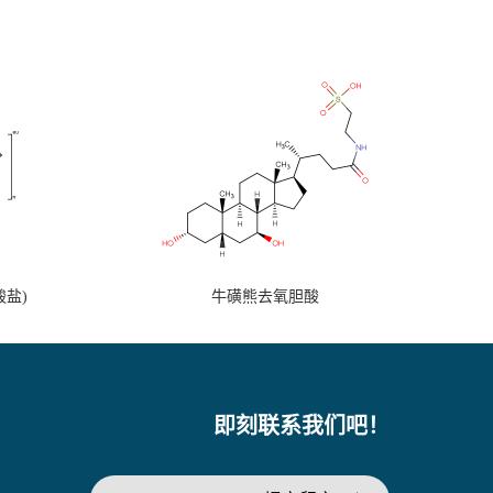
盐)
牛磺熊去氧胆酸
即刻联系我们吧！