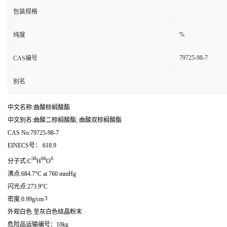
包装规格
%
纯度
79725-98-7
CAS编号
别名
中文名称:曲酸棕榈酸酯
中文别名:曲酸二棕榈酸酯; 曲酸双棕榈酸酯
CAS No:79725-98-7
EINECS号： 618.9
38
66
6
分子式:C
H
O
沸点:684.7°C at 760 mmHg
闪光点:273.9°C
3
密度:0.99g/cm
外观白色 至灰白色结晶粉末
危险品运输编号：10kg