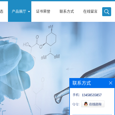
态
产品展厅
证书荣誉
联系方式
在线留言
联系方式
手机：
13458535857
Q Q：