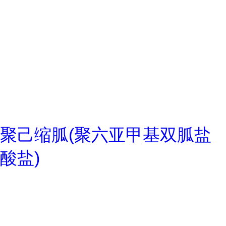
聚己缩胍(聚六亚甲基双胍盐
酸盐)