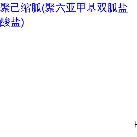
聚己缩胍(聚六亚甲基双胍盐
酸盐)