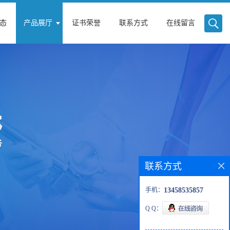
态
产品展厅
证书荣誉
联系方式
在线留言
联系方式
手机：
13458535857
Q Q：