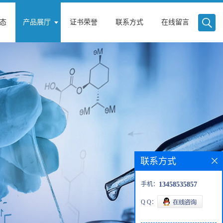
态
产品展厅
证书荣誉
联系方式
在线留言
联系方式
手机：
13458535857
Q Q：