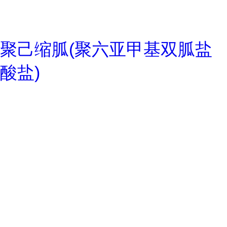
聚己缩胍(聚六亚甲基双胍盐
酸盐)