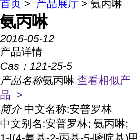
首页
>
产品展厅
> 氨丙啉
氨丙啉
2016-05-12
产品详情
Cas：
121-25-5
产品名称
氨丙啉
查看相似产
品 >
简介
中文名称:安普罗林
中文别名:安普罗林; 氨丙啉;
1-[(4-氨基-2-丙基-5-嘧啶基)甲