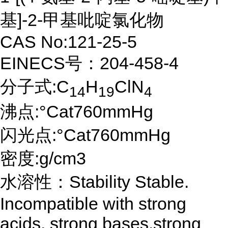
基]-2-甲基吡啶氯化物
CAS No:121-25-5
EINECS号：204-458-4
分子式:C
H
ClN
14
19
4
沸点:°Cat760mmHg
闪光点:°Cat760mmHg
密度:g/cm3
水溶性：Stability Stable.
Incompatible with strong
acids, strong bases,strong