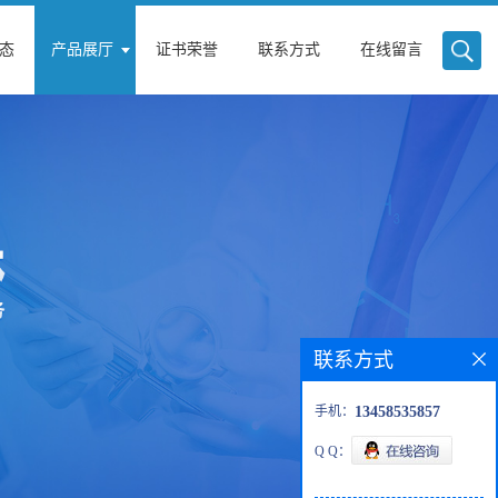
态
产品展厅
证书荣誉
联系方式
在线留言
联系方式
手机：
13458535857
Q Q：