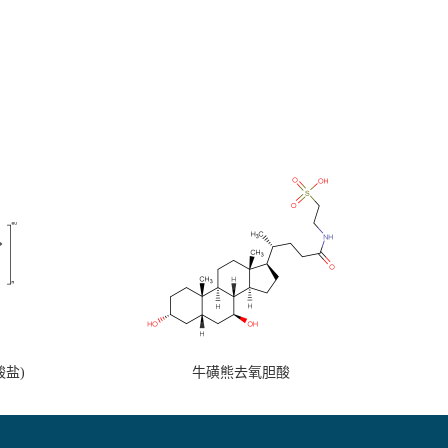
盐)
牛磺熊去氧胆酸