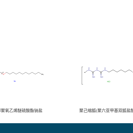
醇聚氧乙烯醚硫酸酯钠盐
聚己缩胍(聚六亚甲基双胍盐酸