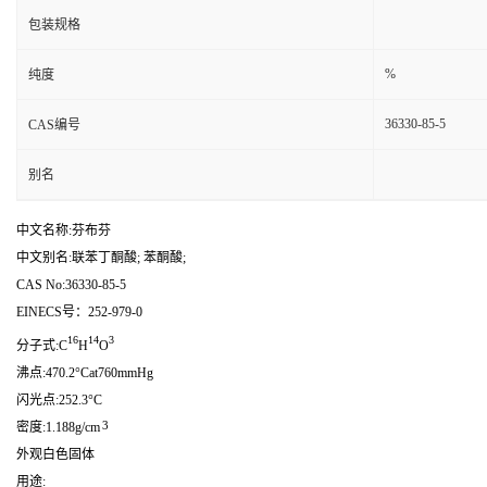
包装规格
%
纯度
36330-85-5
CAS编号
别名
中文名称:芬布芬
中文别名:联苯丁酮酸; 苯酮酸;
CAS No:36330-85-5
EINECS号：252-979-0
16
14
3
分子式:C
H
O
沸点:470.2°Cat760mmHg
闪光点:252.3°C
3
密度:1.188g/cm
外观白色固体
用途: