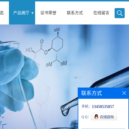
态
产品展厅
证书荣誉
联系方式
在线留言
联系方式
手机：
13458535857
Q Q：