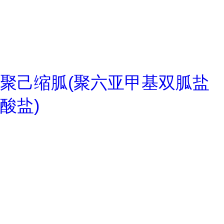
聚己缩胍(聚六亚甲基双胍盐
酸盐)