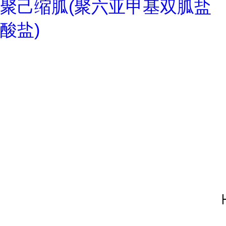
聚己缩胍(聚六亚甲基双胍盐
酸盐)