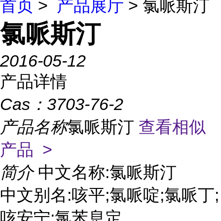
首页
>
产品展厅
> 氯哌斯汀
氯哌斯汀
2016-05-12
产品详情
Cas：
3703-76-2
产品名称
氯哌斯汀
查看相似
产品 >
简介
中文名称:氯哌斯汀
中文别名:咳平;氯哌啶;氯哌丁;
咳安宁;氯苯息定