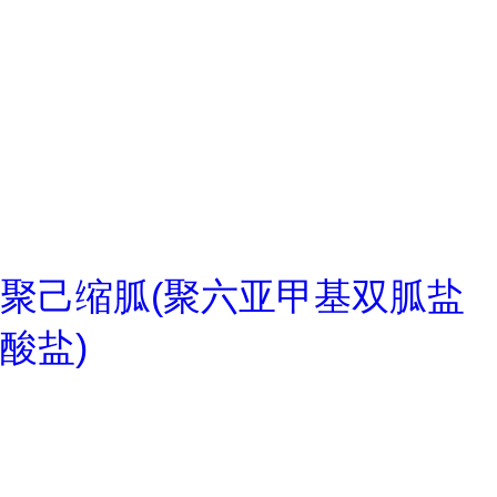
聚己缩胍(聚六亚甲基双胍盐
酸盐)