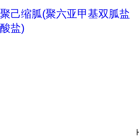
聚己缩胍(聚六亚甲基双胍盐
酸盐)