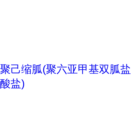
聚己缩胍(聚六亚甲基双胍盐
酸盐)