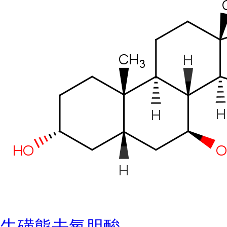
牛磺熊去氧胆酸