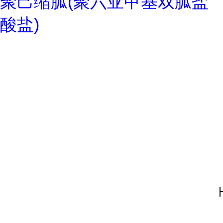
聚己缩胍(聚六亚甲基双胍盐
酸盐)